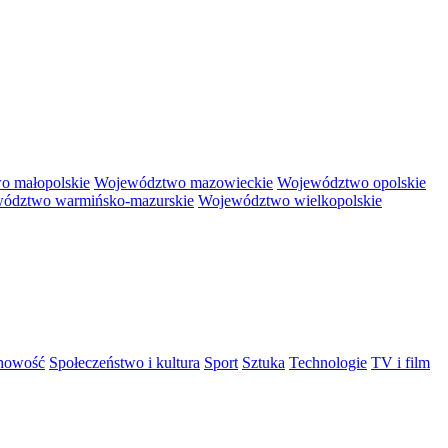
o małopolskie
Województwo mazowieckie
Województwo opolskie
ództwo warmińsko-mazurskie
Województwo wielkopolskie
chowość
Społeczeństwo i kultura
Sport
Sztuka
Technologie
TV i film