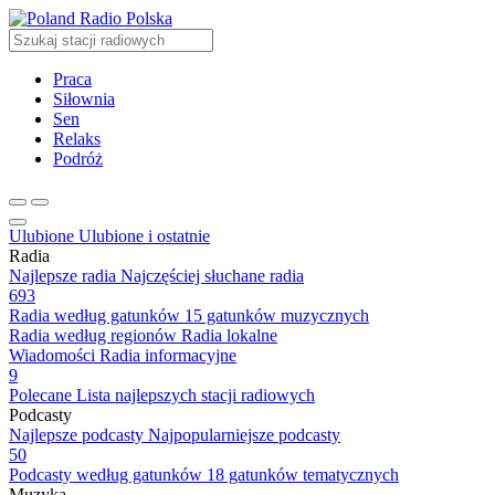
Radio Polska
Praca
Siłownia
Sen
Relaks
Podróż
Ulubione
Ulubione i ostatnie
Radia
Najlepsze radia
Najczęściej słuchane radia
693
Radia według gatunków
15 gatunków muzycznych
Radia według regionów
Radia lokalne
Wiadomości
Radia informacyjne
9
Polecane
Lista najlepszych stacji radiowych
Podcasty
Najlepsze podcasty
Najpopularniejsze podcasty
50
Podcasty według gatunków
18 gatunków tematycznych
Muzyka