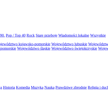
 90.
Pop / Top 40
Rock
Stare przeboje
Wiadomości lokalne
Wszystkie
jewództwo kujawsko-pomorskie
Województwo lubuskie
Województw
pomorskie
Województwo śląskie
Województwo świętokrzyskie
Wojew
ja
Historia
Komedia
Muzyka
Nauka
Prawdziwe zbrodnie
Religia i du