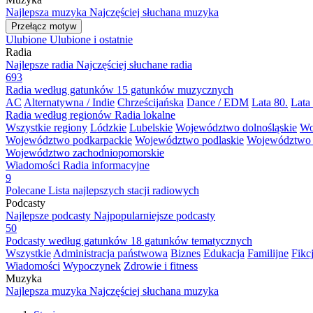
Najlepsza muzyka
Najczęściej słuchana muzyka
Przełącz motyw
Ulubione
Ulubione i ostatnie
Radia
Najlepsze radia
Najczęściej słuchane radia
693
Radia według gatunków
15 gatunków muzycznych
AC
Alternatywna / Indie
Chrześcijańska
Dance / EDM
Lata 80.
Lata
Radia według regionów
Radia lokalne
Wszystkie regiony
Lódzkie
Lubelskie
Województwo dolnośląskie
Wo
Województwo podkarpackie
Województwo podlaskie
Województwo 
Województwo zachodniopomorskie
Wiadomości
Radia informacyjne
9
Polecane
Lista najlepszych stacji radiowych
Podcasty
Najlepsze podcasty
Najpopularniejsze podcasty
50
Podcasty według gatunków
18 gatunków tematycznych
Wszystkie
Administracja państwowa
Biznes
Edukacja
Familijne
Fikc
Wiadomości
Wypoczynek
Zdrowie i fitness
Muzyka
Najlepsza muzyka
Najczęściej słuchana muzyka