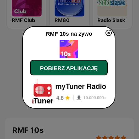
RMF Club
RM80
Radio Slask
RMF 10s na żywo
POBIERZ APLIKACJĘ
RMF 10s