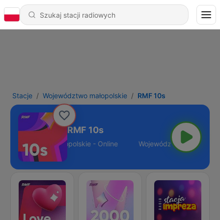
Stacje
Województwo małopolskie
RMF 10s
RMF 10s
Województwo małopolskie - Online