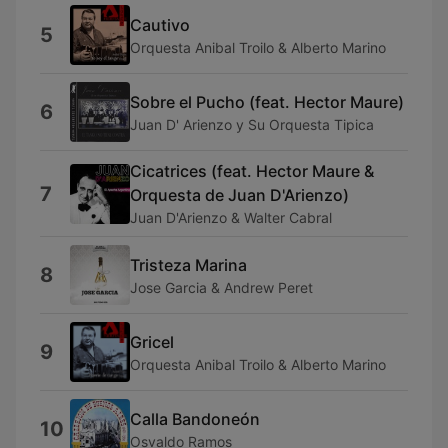
Cautivo
5
Orquesta Anibal Troilo & Alberto Marino
Sobre el Pucho (feat. Hector Maure)
6
Juan D' Arienzo y Su Orquesta Tipica
Cicatrices (feat. Hector Maure &
7
Orquesta de Juan D'Arienzo)
Juan D'Arienzo & Walter Cabral
Tristeza Marina
8
Jose Garcia & Andrew Peret
Gricel
9
Orquesta Anibal Troilo & Alberto Marino
Calla Bandoneón
10
Osvaldo Ramos