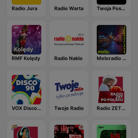
Radio Jura
Radio Warta
Twoja Poska Stacja
RMF Kolędy
Radio Naklo
Meloradio Poznań
VOX Disco 90
Twoje Radio
Radio ZET Polskie PL