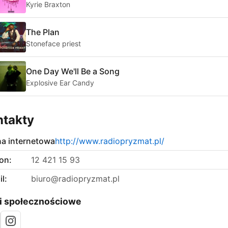
Kyrie Braxton
The Plan
Stoneface priest
One Day We'll Be a Song
Explosive Ear Candy
ntakty
na internetowa
http://www.radiopryzmat.pl/
on:
12 421 15 93
l:
biuro@radiopryzmat.pl
i społecznościowe