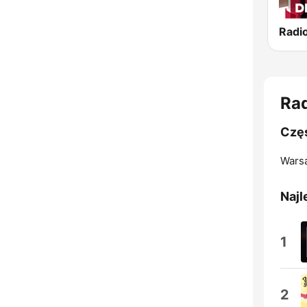
Radi
Ra
Częs
Wars
Najl
1
2