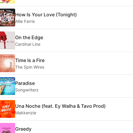
How Is Your Love (Tonight)
Allie Farris
On the Edge
Cardinal Line
Time Is a Fire
The Spin Wires
Paradise
Songwriterz
Una Noche (feat. Ey Walha & Tavo Prod)
Makkenzie
Greedy