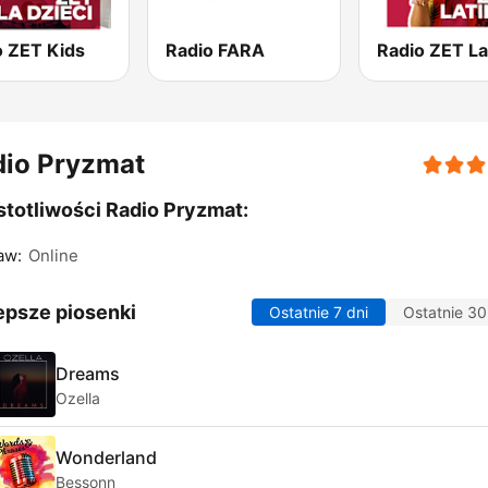
o ZET Kids
Radio FARA
Radio ZET La
dio Pryzmat
totliwości Radio Pryzmat:
aw:
Online
epsze piosenki
Ostatnie 7 dni
Ostatnie 30
Dreams
Ozella
Wonderland
Bessonn