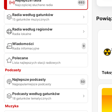
Najlepsze radia
693
Najczęściej słuchane radia
Radia według gatunków
Powią
15 gatunków muzycznych
Radia według regionów
Radia lokalne
Wiadomości
9
Radia informacyjne
Polecane
Lista najlepszych stacji radiowych
Podcasty
Najlepsze podcasty
50
Najpopularniejsze podcasty
Podcasty według gatunków
18 gatunków tematycznych
Muzyka