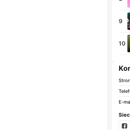
9
10
Ko
Stro
Telef
E-mai
Siec