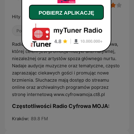
POBIERZ APLIKACJĘ
Hity Nr.1 w Polsce
Pop / Top 40
Lata 80.
Lata 90.
Radio Cyfrowa MOJA to polska stacja internetowa,
której celem jest promocja muzyki alternatywnej,
niezależnej oraz artystów spoza głównego nurtu.
Nadaje audycje muzyczne oraz tematyczne, często
zapraszając ciekawych gości i promując nowe
brzmienia. Słuchacze mają dostęp do streamu
online oraz archiwalnych programów poprzez
stronę internetową www.cyfrowamoja.ct8.pl
Częstotliwości Radio Cyfrowa MOJA:
Kraków:
89.8 FM