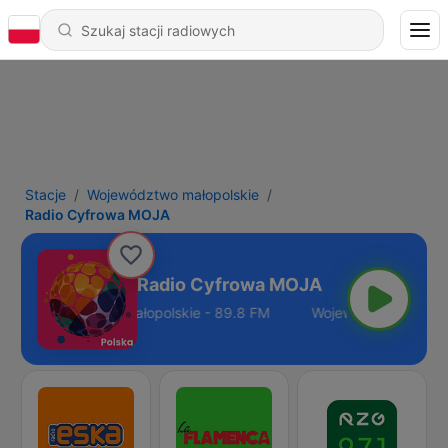
Stacje
Województwo małopolskie
Radio Cyfrowa MOJA
Radio Cyfrowa MOJA
Województwo małopolskie - 89.8 FM