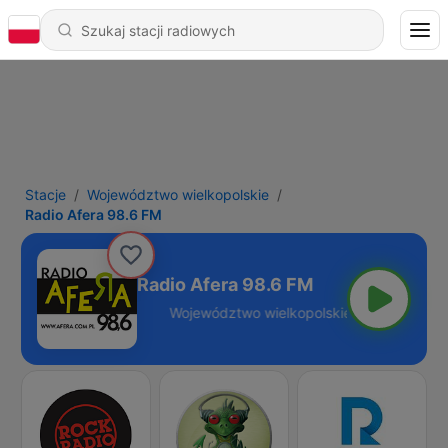
Stacje
Województwo wielkopolskie
Radio Afera 98.6 FM
Radio Afera 98.6 FM
polskie - 98.6 FM