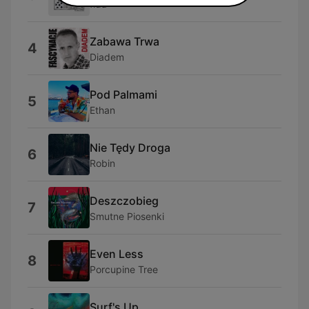
fida
Zabawa Trwa
4
Diadem
Pod Palmami
5
Ethan
Nie Tędy Droga
6
Robin
Deszczobieg
7
Smutne Piosenki
Even Less
8
Porcupine Tree
Surf's Up