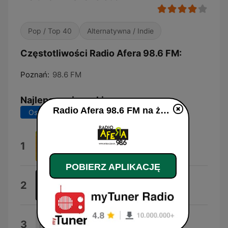
Pop / Top 40
Alternatywna / Indie
Częstotliwości Radio Afera 98.6 FM:
Poznań:
98.6 FM
Najlepsze piosenki
Radio Afera 98.6 FM na żywo
Ostatnie 7 dni
Ostatnie 30 dni
Nocnik
1
Urwisowo
POBIERZ APLIKACJĘ
Całuj Mnie Całuj
2
Disco Polo & Kalimero
Miodowe Lata
3