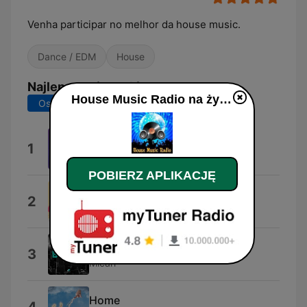
Venha participar no melhor da house music.
Dance / EDM
House
Najlepsze piosenki
House Music Radio na żywo
Ostatnie 7 dni
Ostatnie 30 dni
Teardrop
1
Poppy Baskcomb
POBIERZ APLIKACJĘ
Sun Is Back
2
SaraoMusic
Bumpa (Extended Mix)
3
Micah
Home