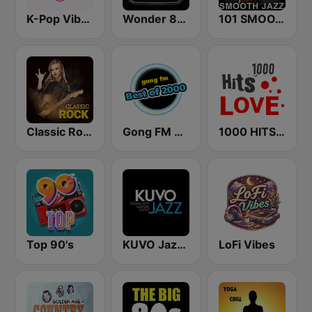
K-Pop Vibes
Wonder 80's
101 SMOOTH JAZZ
Classic Rock Station
Gong FM Best of 2000
1000 HITS Love
Top 90's
KUVO Jazz 89.3 FM
LoFi Vibes