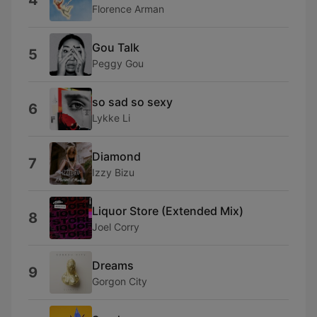
4
Florence Arman
Gou Talk
5
Peggy Gou
so sad so sexy
6
Lykke Li
Diamond
7
Izzy Bizu
Liquor Store (Extended Mix)
8
Joel Corry
Dreams
9
Gorgon City