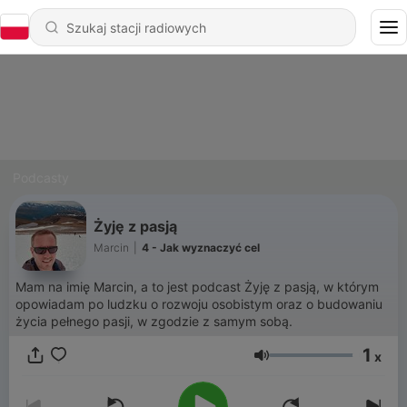
Podcasty
Żyję z pasją
Marcin
|
4 - Jak wyznaczyć cel
Mam na imię Marcin, a to jest podcast Żyję z pasją, w którym
opowiadam po ludzku o rozwoju osobistym oraz o budowaniu
życia pełnego pasji, w zgodzie z samym sobą.
1
x
Głośność