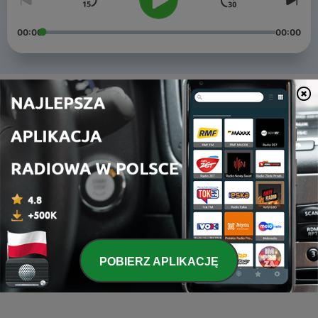
00:00
00:00
Odcinki
-
4
Jak wyznaczyć cel
10 gru 2025
-
3
Małe nawyki Wielkie zmiany
05 lis 2025
-
2
Kim jestem
23 wrz 2025
-
1
Jak znaleźć pasję
POBIERZ APLIKACJĘ
22 wrz 2025