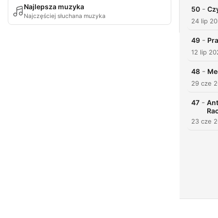
Najlepsza muzyka
-
50
Czy
Najczęściej słuchana muzyka
24 lip 2
-
49
Pr
12 lip 2
-
48
Me
29 cze 
-
47
Ant
Ra
23 cze 