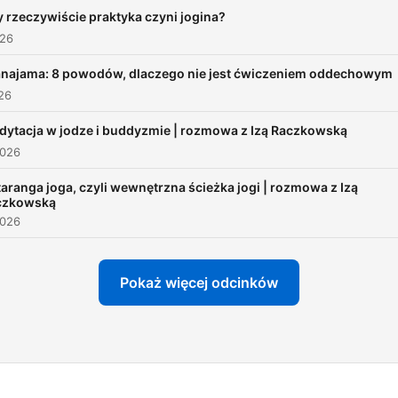
poświęconych duchowości
 rzeczywiście praktyka czyni jogina?
Indii. Na kanale dzieli się
026
wiedzą zakorzenioną zaró
anajama: 8 powodów, dlaczego nie jest ćwiczeniem oddechowym
w pracy naukowej, jak i w
026
wieloletnim doświadczeniu
praktyki.
dytacja w jodze i buddyzmie | rozmowa z Izą Raczkowską
2026
aranga joga, czyli wewnętrzna ścieżka jogi | rozmowa z Izą
czkowską
2026
Pokaż więcej odcinków