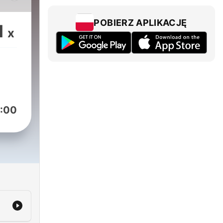
POBIERZ APLIKACJĘ
1
x
cji,
:00
ką,
ążek