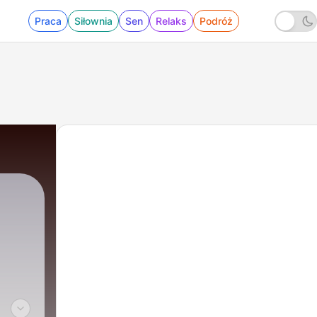
Praca
Siłownia
Sen
Relaks
Podróż
|
51 - Tantryczne korzenie jogi cz. 1