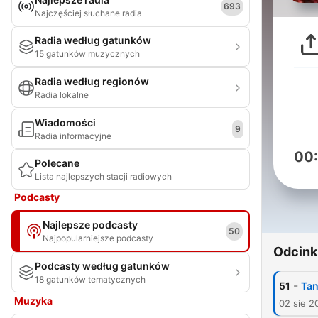
693
Najczęściej słuchane radia
Radia według gatunków
15 gatunków muzycznych
Radia według regionów
Radia lokalne
Wiadomości
9
Radia informacyjne
00
Polecane
Lista najlepszych stacji radiowych
Podcasty
Najlepsze podcasty
50
Najpopularniejsze podcasty
Odcink
Podcasty według gatunków
18 gatunków tematycznych
-
51
Tan
Muzyka
02 sie 2