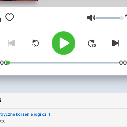
ścieżce świadomości,
oddechu i wewnętrznej
przemiany. Znajdziesz tu
Głośność
rozmowy o filozofii, medyta
psychologii i cielesności,
oparte na klasycznych
źródłach indyjskich i
współczesnej refleksji.
:00
00
Prowadząca, dr Nina
Budziszewska, jest indoloż
badaczką filozofii jogi,
tłumaczką oryginalnych
i
tekstów sanskryckich,
nauczycielką pranajamy i
tryczne korzenie jogi cz. 1
medytacji oraz autorką ksi
026