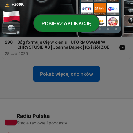
13 lip 2026
-
291
Nie jesteś stworzony do przetrwania | OBUDŹ
MARZENIA #1 | Szymon Kmiecik | Kościół ZOE
POBIERZ APLIKACJĘ
Warszawa
05 lip 2026
-
290
Bóg formuje Cię w cieniu | UFORMOWANI W
CHRYSTUSIE #8 | Joanna Dąbek | Kościół ZOE
28 cze 2026
Pokaż więcej odcinków
Radio Polska
Stacje radiowe i podcasty