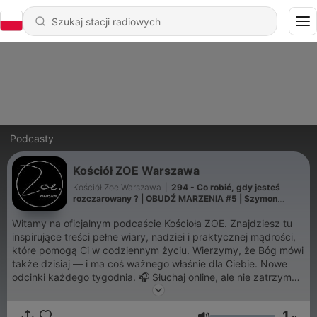
Podcasty
Kościół ZOE Warszawa
Kościół Zoe Warszawa
|
294 - Co robić, gdy jesteś
rozczarowany ? | OBUDŹ MARZENIA #5 | Szymon
Kmiecik | Kościół ZOE Warszawa
Witamy na oficjalnym podcaście Kościoła ZOE. Znajdziesz tu
inspirujące treści pełne wiary, nadziei i praktycznej mądrości,
które pomogą Ci w codziennym życiu. Wierzymy, że Bóg mówi
także dzisiaj — i ma coś ważnego właśnie dla Ciebie. Nowe
odcinki każdego tygodnia. 🎧 Słuchaj online, ale nie zatrzymuj
się na tym! 📍Odwiedź nas na żywo w Warszawie —
spotykamy się w każdą niedzielę i czekamy właśnie na Ciebie!
1