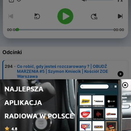
x
Do zobaczenia !
Głośność
00:00
00:00
Odcinki
-
294
Co robić, gdy jesteś rozczarowany ? | OBUDŹ
MARZENIA #5 | Szymon Kmiecik | Kościół ZOE
Warszawa
03 sie 2026
-
293
Przestań myśleć jak niewolnik | OBUDŹ
MARZENIA #3 | Szymon Kmiecik | Kościół ZOE
Warszawa
20 lip 2026
-
292
To jeszcze nie koniec. | OBUDŹ MARZENIA #2 |
Szymon Kmiecik | Kościół ZOE Warszawa