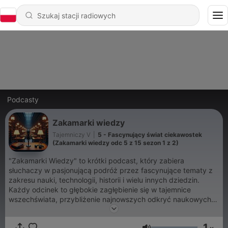
Podcasty
Zakamarki wiedzy
Tajemniczy V
|
5 - Fascynujący świat ciekawostek
(Zakamarki wiedzy odc 5 z 15 sezon 1 z 2)
"Zakamarki Wiedzy" to krótki podcast, który zabiera
słuchaczy w pasjonującą podróż przez fascynujące tematy z
zakresu nauki, technologii, historii i wielu innych dziedzin.
Każdy odcinek to głębokie zagłębienie się w tajemnice
wszechświata, przybliżenie najnowszych odkryć naukowych
oraz dyskusje na temat kontrowersyjnych kwestii. Zaskakujące
fakty, inspirujące historie oraz refleksje nad przyszłością
1