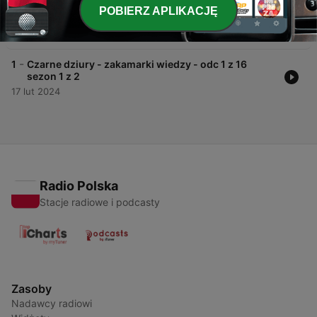
-
2
Podróże przez Czas i Przestrzeń: Fascynujące
POBIERZ APLIKACJĘ
Zakątki "Zakamarki wiedzy odc 2 z 16 sezon 1"
18 lut 2024
-
1
Czarne dziury - zakamarki wiedzy - odc 1 z 16
sezon 1 z 2
17 lut 2024
Radio Polska
Stacje radiowe i podcasty
Zasoby
Nadawcy radiowi