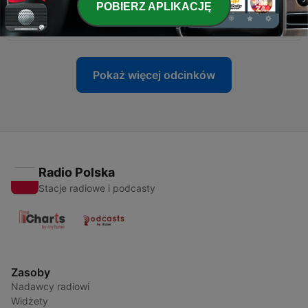
-
17
Belle Gunness - Najokrutniejsza morderczyni
POBIERZ APLIKACJĘ
ameryki - ZAGADKI HISTORII
07 wrz 2025
Pokaż więcej odcinków
Radio Polska
Stacje radiowe i podcasty
Zasoby
Nadawcy radiowi
Widżety