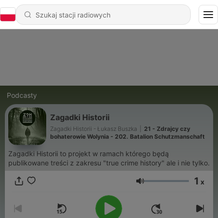
Podcasty
Zagadki Historii
Zagadki Historii - Łukasz Buszka
|
21 - Zdrajcy czy
bohaterowie Wolynia - 202. Batalion Schutzmanschaft
Zagadki Historii to projekt w ramach którego będą
publikowane treści z zakresu "true crime history" ale i nie tylko.
1
x
Głośność