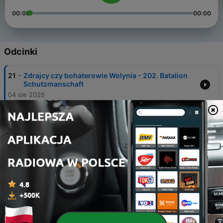
00:00
00:00
Odcinki
-
21
Zdrajcy czy bohaterowie Wolynia - 202. Batalion
Schutzmanschaft
04 sie 2026
-
20
Bela Kiss - potwór z Cinkoty
28 gru 2025
-
19
Niemieccy generałowie zlikwidowani przez
polaków
21 gru 2025
-
18
Gabare - zapomniana katastrofa w której zgineli
polacy - ZAGADKI HISTORII
02 lis 2025