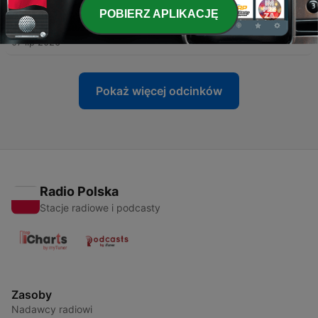
-
POBIERZ APLIKACJĘ
71
#71「人はフラれて強くなる〜トップセールスマンの条
件」
07 lip 2026
Pokaż więcej odcinków
Radio Polska
Stacje radiowe i podcasty
Zasoby
Nadawcy radiowi