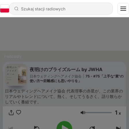
Podcasty
夜明けのブライズルーム by JWHA
日本ウェディングヘアメイク協会
|
75 - #75「上手な"素"の
使い方〜距離感にも思いやりを」
日本ウェディングヘアメイク協会 代表理事の赤星が、この業界の
リアルやトレンドについて、熱く、そしてうるさく、語り散らか
していく番組です。
1
x
Głośność