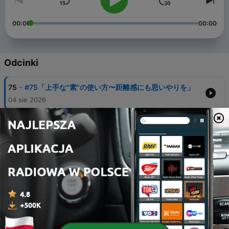
00:00
00:00
Odcinki
-
75
#75「上手な"素"の使い方〜距離感にも思いやりを」
04 sie 2026
-
74
#74「私たちは何を売っているのか〜技術のその先
へ」
28 lip 2026
-
73
#73「聞き上手という必須スキル〜新婦様にも関係者
にも選ばれるために」
21 lip 2026
-
72
#72「"似合う"を解剖してみる〜一緒に"可愛い"を見つ
けよう」
14 lip 2026