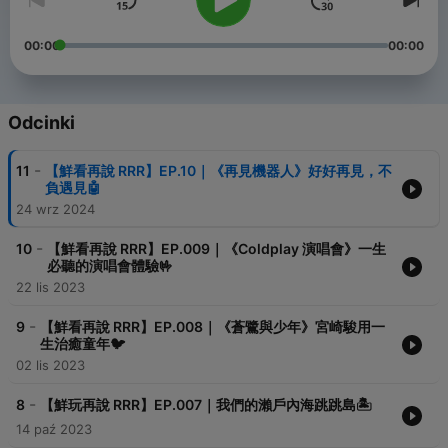
00:00
00:00
Odcinki
-
11
【鮮看再說 RRR】EP.10｜《再見機器人》好好再見，不
負遇見🤖
24 wrz 2024
-
10
【鮮看再說 RRR】EP.009｜《Coldplay 演唱會》一生
必聽的演唱會體驗🤟
22 lis 2023
-
9
【鮮看再說 RRR】EP.008｜《蒼鷺與少年》宮崎駿用一
生治癒童年🐦
02 lis 2023
-
8
【鮮玩再說 RRR】EP.007｜我們的瀨戶內海跳跳島🏝️
14 paź 2023