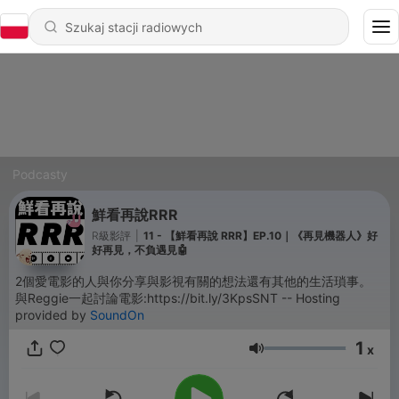
Podcasty
鮮看再說RRR
R級影評
|
11 - 【鮮看再說 RRR】EP.10｜《再見機器人》好
好再見，不負遇見🤖
2個愛電影的人與你分享與影視有關的想法還有其他的生活瑣事。
與Reggie一起討論電影:https://bit.ly/3KpsSNT -- Hosting
provided by
SoundOn
1
x
Głośność