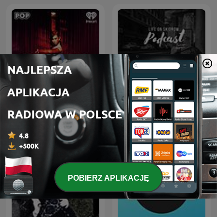
Sex, Lies, and Spray Tans
Life On Skidrow
POBIERZ APLIKACJĘ