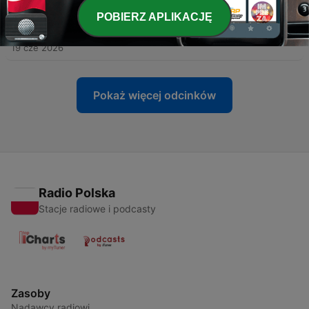
27 cze 2026
POBIERZ APLIKACJĘ
-
427
#425: Klęska growego urodzaju
19 cze 2026
Pokaż więcej odcinków
Radio Polska
Stacje radiowe i podcasty
Zasoby
Nadawcy radiowi