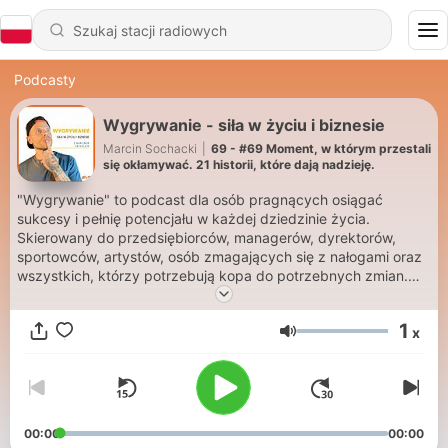
Podcasty
Wygrywanie - siła w życiu i biznesie
Marcin Sochacki
|
69 - #69 Moment, w którym przestali
się okłamywać. 21 historii, które dają nadzieję.
"Wygrywanie" to podcast dla osób pragnących osiągać
sukcesy i pełnię potencjału w każdej dziedzinie życia.
Skierowany do przedsiębiorców, managerów, dyrektorów,
sportowców, artystów, osób zmagających się z nałogami oraz
wszystkich, którzy potrzebują kopa do potrzebnych zmian.
Uczy jak przekuć nałogi w siłę, zyskać dodatkową wydajność i
klarowność, dzięki DYSCYPLINIE I AKCJI. Każdy odcinek
1
x
dostarcza praktycznych wskazówek, sprawdzonych strategii
Głośność
oraz motywacji. Zbuduj MINDSET wygrywania i TWÓRZ swoja
wersje 2.0 przez codzienne małe zwycięstwa.
00:00
00:00