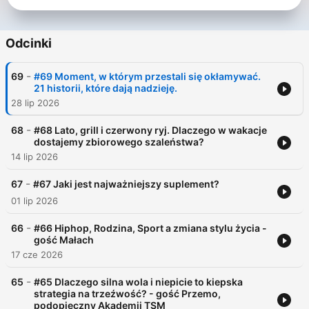
Odcinki
-
69
#69 Moment, w którym przestali się okłamywać.
21 historii, które dają nadzieję.
28 lip 2026
-
68
#68 Lato, grill i czerwony ryj. Dlaczego w wakacje
dostajemy zbiorowego szaleństwa?
14 lip 2026
-
67
#67 Jaki jest najważniejszy suplement?
01 lip 2026
-
66
#66 Hiphop, Rodzina, Sport a zmiana stylu życia -
gość Małach
17 cze 2026
-
65
#65 Dlaczego silna wola i niepicie to kiepska
strategia na trzeźwość? - gość Przemo,
podopieczny Akademii TSM