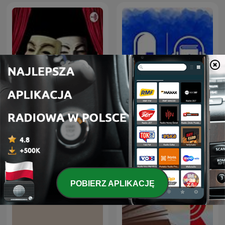
Радиотеатр
Аудіокниги українською
(Radiotheater)
(Студія Калідор та інші)
POBIERZ APLIKACJĘ