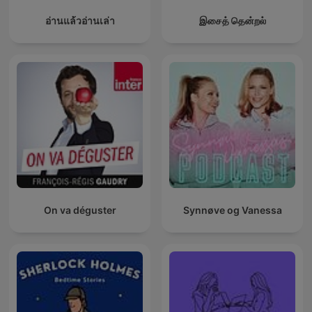
อ่านแล้วอ่านเล่า
இசைத் தென்றல்
On va déguster
Synnøve og Vanessa