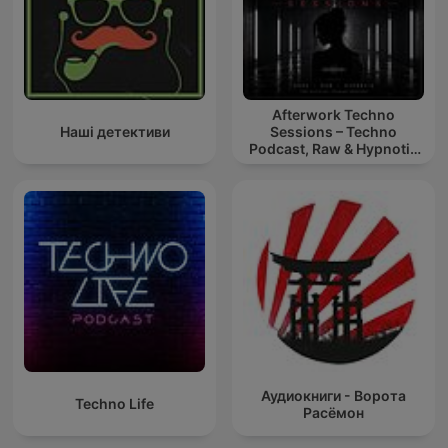
Afterwork Techno
Наші детективи
Sessions – Techno
Podcast, Raw & Hypnotic
Techno Mixes
Аудиокниги - Ворота
Techno Life
Расёмон