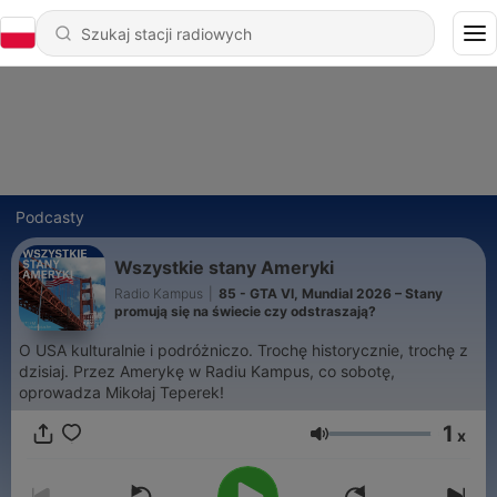
Podcasty
Wszystkie stany Ameryki
Radio Kampus
|
85 - GTA VI, Mundial 2026 – Stany
promują się na świecie czy odstraszają?
O USA kulturalnie i podróżniczo. Trochę historycznie, trochę z
dzisiaj. Przez Amerykę w Radiu Kampus, co sobotę,
oprowadza Mikołaj Teperek!
1
x
Głośność