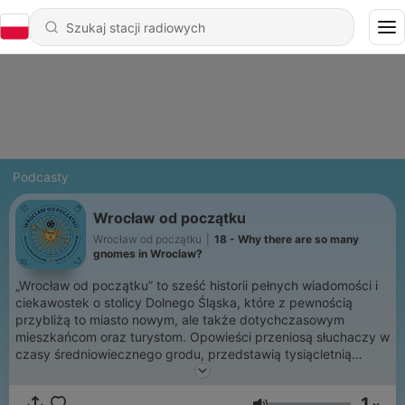
Podcasty
Wrocław od początku
Wrocław od początku
|
18 - Why there are so many
gnomes in Wroclaw?
„Wrocław od początku” to sześć historii pełnych wiadomości i
ciekawostek o stolicy Dolnego Śląska, które z pewnością
przybliżą to miasto nowym, ale także dotychczasowym
mieszkańcom oraz turystom. Opowieści przeniosą słuchaczy w
czasy średniowiecznego grodu, przedstawią tysiącletnią
historię Wrocławia, rzucą trochę światła na miejskie ulice i
odpowiedzą na pytanie skąd we Wrocławiu jest tak dużo
1