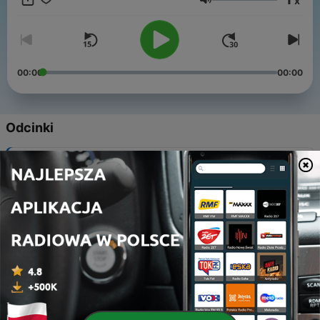
x
krasnali. A to nie wszystko, co kryją nagrania. „Wrocław od
Głośność
początku” to słuchowisko nie tylko dla dzieci – można je
z przyjemnością słuchać całą rodziną.
00:00
00:00
Odcinki
-
18
Why there are so many gnomes in Wroclaw?
05 gru 2022
-
17
Чому у Вроцлаві так багато гномів?
05 gru 2022
-
16
Dlaczego we Wrocławiu jest tak dużo krasnali?
05 gru 2022
-
15
Train station like a castle
05 gru 2022