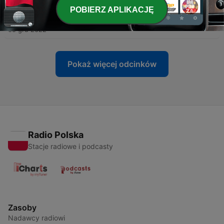
POBIERZ APLIKACJĘ
-
14
Вокзал як замок
05 gru 2022
Pokaż więcej odcinków
Radio Polska
Stacje radiowe i podcasty
Zasoby
Nadawcy radiowi