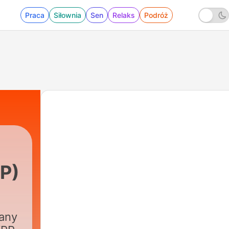
Praca
Siłownia
Sen
Relaks
Podróż
RP)
many