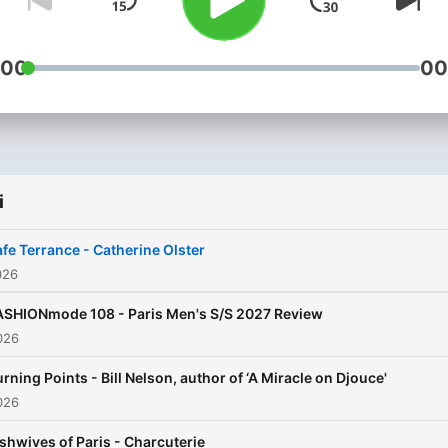
:00
00
i
fe Terrance - Catherine Olster
026
ASHIONmode 108 - Paris Men's S/S 2027 Review
026
urning Points - Bill Nelson, author of ‘A Miracle on Djouce'
026
ishwives of Paris - Charcuterie