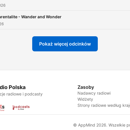
026
arentalite - Wander and Wonder
026
Pokaż więcej odcinków
dio Polska
Zasoby
Nadawcy radiowi
cje radiowe i podcasty
Widżety
Strony radiowe według kra
© AppMind 2026. Wszelkie p