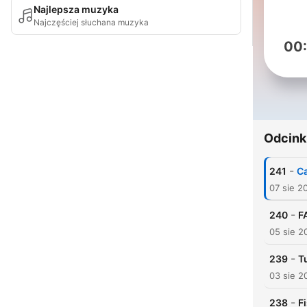
Najlepsza muzyka
Najczęściej słuchana muzyka
00
Odcink
-
241
Ca
07 sie 2
-
240
F
05 sie 2
-
239
T
03 sie 2
-
238
F