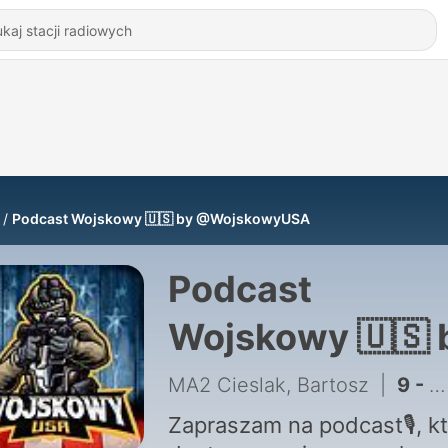
Podcast Wojskowy 🇺🇸 by @WojskowyUSA
Podcast
Wojskowy 🇺🇸 
@WojskowyUS
MA2 Cieslak, Bartosz
|
9 - Odcinek #008 - Ścieżka do Sukcesu: Jak Dołączyć do Armii USA i Rozwijać Swoją Karierę Wojskową. Cz. 1
Zapraszam na podcast🎙️, k