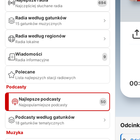
694
Najczęściej słuchane radia
Radia według gatunków
15 gatunków muzycznych
Radia według regionów
Radia lokalne
Wiadomości
9
Radia informacyjne
Polecane
Lista najlepszych stacji radiowych
00
Podcasty
Najlepsze podcasty
50
Najpopularniejsze podcasty
Podcasty według gatunków
18 gatunków tematycznych
Odcink
Muzyka