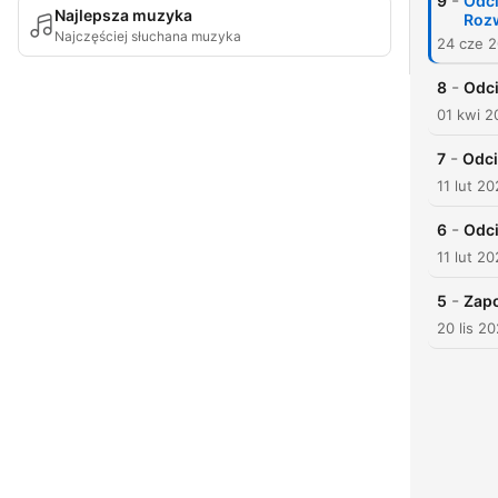
-
9
Odci
Najlepsza muzyka
Rozw
Najczęściej słuchana muzyka
24 cze 
-
8
Odci
01 kwi 2
-
7
Odci
11 lut 2
-
6
Odci
11 lut 2
-
5
Zap
20 lis 2