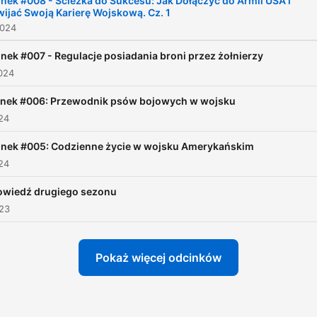
nek #008 - Ścieżka do Sukcesu: Jak Dołączyć do Armii USA i
ijać Swoją Karierę Wojskową. Cz. 1
jesteś ciekawy, co dzieje s
2024
armii 🇺🇸, ten podcast jest
Ciebie. Dołącz do nas, aby
nek #007 - Regulacje posiadania broni przez żołnierzy
024
na bieżąco! 🫡
nek #006: Przewodnik psów bojowych w wojsku
024
nek #005: Codzienne życie w wojsku Amerykańskim
024
owiedź drugiego sezonu
023
Pokaż więcej odcinków