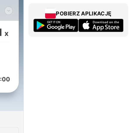
POBIERZ APLIKACJĘ
esz
1
x
łowe
ika
:00
 ⚓️
nie