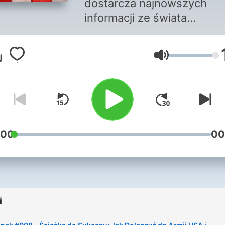
dostarcza najnowszych
informacji ze świata
wojskowości USA. Znajdzi
tutaj cenne porady dla
Głośność
obecnych i przyszłych
żołnierzy 🪖 oraz szczegó
przewodniki dotyczące
procesu rekrutacji. Odcinki
prowadzone są przez
doświadczonego przewodn
:00
00
psów bojowych w US Navy
oraz zaproszonych gości,
którzy dzielą się wiedzą i
doświadczeniami. Niezależ
i
od tego, czy myślisz o
dołączeniu do wojska, czy