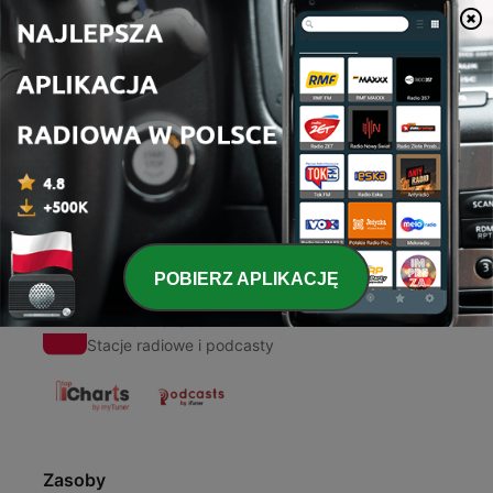
00:00
00:00
Odcinki
-
5108
KŁYZ WIEDZY O WESZŁO FM
02 mar 2022
POBIERZ APLIKACJĘ
Radio Polska
Stacje radiowe i podcasty
Zasoby