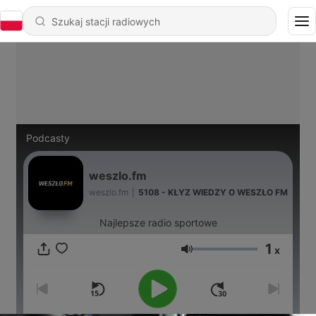
Podcasty
weszlo.fm
weszlo.fm
|
5108 - KŁYZ WIEDZY O WESZŁO FM
Najlepsze radio sportowe
1
x
Głośność