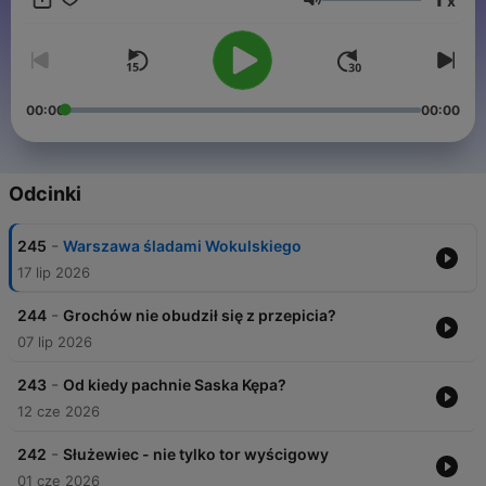
x
Głośność
00:00
00:00
Odcinki
-
245
Warszawa śladami Wokulskiego
17 lip 2026
-
244
Grochów nie obudził się z przepicia?
07 lip 2026
-
243
Od kiedy pachnie Saska Kępa?
12 cze 2026
-
242
Służewiec - nie tylko tor wyścigowy
01 cze 2026