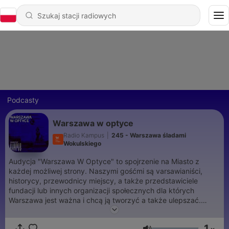
Podcasty
Warszawa w optyce
Radio Kampus
|
245 - Warszawa śladami
Wokulskiego
Audycja "Warszawa W Optyce" to spojrzenie na Miasto z
każdej możliwej strony. Naszymi gośćmi są varsawianiści,
historycy, przewodnicy miejscy, a także przedstawiciele
fundacji lub innych organizacji społecznych dla których
Warszawa jest ważna i chcą ją tworzyć a także ulepszać.
Premiera w Radiu Kampus w soboty o 12! Słuchajcie na 97,1 FM
w Warszawie i okolicach oraz na www.radiokampus.fm/player
1