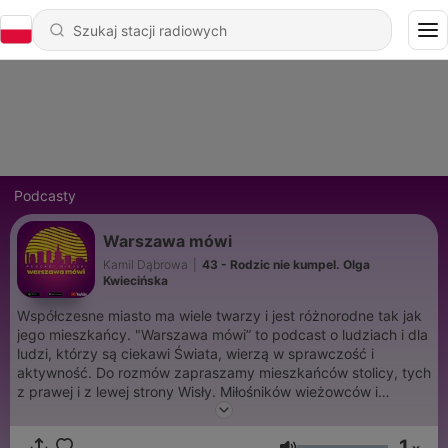
Podcasty
Warszawa mówi
Kamil Dąbrowa
|
43 - Rodzic nie kumpel. Olga
Kwiecińska
Współczesne miasto ma wiele twarzy i jest różnorodne tak jak
jego mieszkańcy. "Warszawa mówi” to podcast o ludziach i dla
ludzi, którzy są ciekawi Świata, wierzą w sprawczość i
aktywność. Do rozmów zapraszamy mieszkańców stolicy, tych
z prawej i z lewej strony Wisły. Miłośników wieżowców i
domków w lesie, cyklistów i artystów. Znajdziesz tu zawsze
spojrzenie na miasto z różnorodnej perspektywy. „Warszawa
1