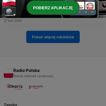
11 maj 2026
POBIERZ APLIKACJĘ
-
39
Ulica Klatkowska róg Ławkowskiej. Łukasz
Ostoja-Kasprzycki
27 kwi 2026
Pokaż więcej odcinków
Radio Polska
Stacje radiowe i podcasty
Zasoby