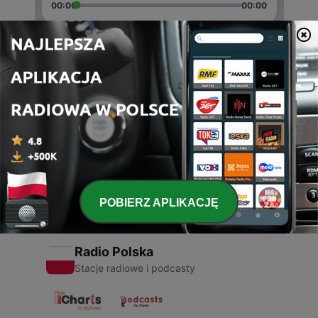
00:00
00:00
Odcinki
-
2
Inspiration #letstalkaboutit
20 wrz 2018
-
1
MGK Spotlight
16 wrz 2018
POBIERZ APLIKACJĘ
Radio Polska
Stacje radiowe i podcasty