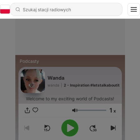
Podcasty
Wanda
wanda
|
2 - Inspiration #letstalkaboutit
Welcome to my exciting world of Podcasts!
1
x
Głośność