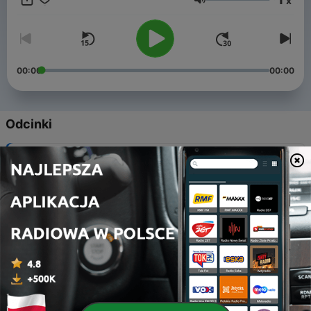
x
Głośność
00:00
00:00
Odcinki
-
303
303. Belle Vue Breakdown: Leeds, SLRD22
04 sie 2026
-
302
302. Trinity Backchat: Catalans (A), SLRD21
02 sie 2026
-
301
301. Fans Forum: Contenders
27 lip 2026
-
300
300. Trinity Backchat: Castleford (H), SLRD20
25 lip 2026