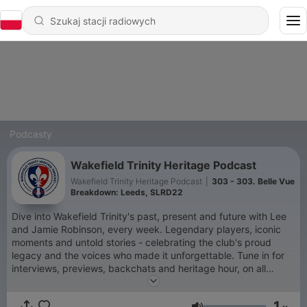
Podcasty
Wakefield Trinity Heritage Podcast
Wakefield Trinity Heritage Podcast
|
303 - 303. Belle Vue
Breakdown: Leeds, SLRD22
Dive into Wakefield Trinity's past, present and future with Lee
and Jamie Robinson, every week. Legendary players, iconic
moments and untold stories - celebrating the club's proud
legacy and the voices who made it unforgettable. Tune in for
interviews, previews, backchats and heritage hour, on all
podcasting platforms worldwide.
1