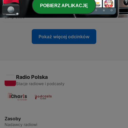
POBIERZ APLIKACJĘ
-
299
299. Belle Vue Breakdown: Castleford, SLRD20
20 lip 2026
Pokaż więcej odcinków
Radio Polska
Stacje radiowe i podcasty
Zasoby
Nadawcy radiowi