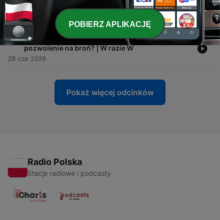
-
45
Rosyjskie wpływy czy niemiecki plan? O co chodzi
z Zełenskim? | W razie W
05 lip 2026
POBIERZ APLIKACJĘ
-
44
Coraz więcej Polaków się zbroi. Jak dostać
pozwolenie na broń? | W razie W
28 cze 2026
Pokaż więcej odcinków
Radio Polska
Stacje radiowe i podcasty