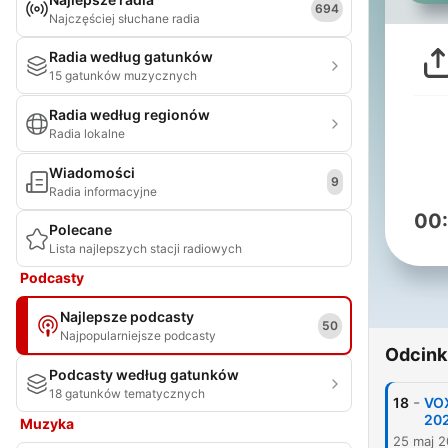
694
Najczęściej słuchane radia
Radia według gatunków
15 gatunków muzycznych
Radia według regionów
Radia lokalne
Wiadomości
9
Radia informacyjne
00
Polecane
Lista najlepszych stacji radiowych
Podcasty
Najlepsze podcasty
50
Najpopularniejsze podcasty
Odcink
Podcasty według gatunków
18 gatunków tematycznych
-
18
VOX
20
Muzyka
25 maj 