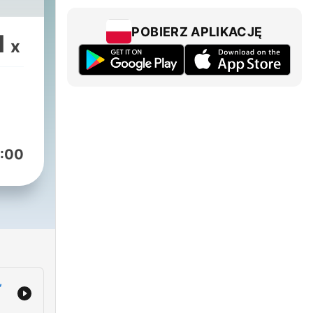
POBIERZ APLIKACJĘ
1
x
:00
,