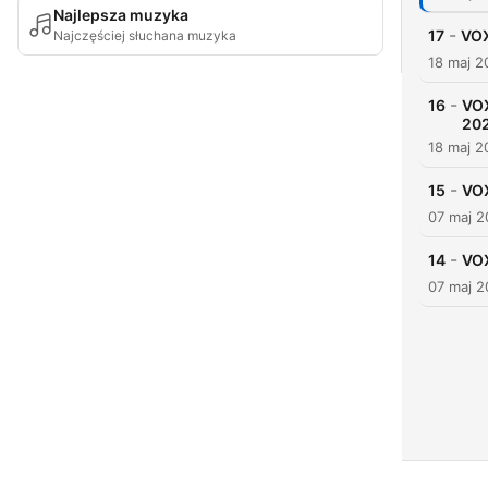
Najlepsza muzyka
-
17
VOX
Najczęściej słuchana muzyka
18 maj 2
-
16
VOX
20
18 maj 2
-
15
VOX
07 maj 
-
14
VOX
07 maj 