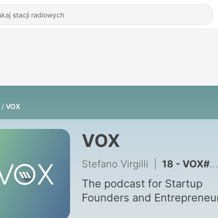
VOX
VOX
Stefano Virgilli
|
18 - VOX#17: SolShare, Daniel Ciganovic, CEO, CFO & Co-Founder (May 21, 2020)
The podcast for Startup
Founders and Entrepreneu