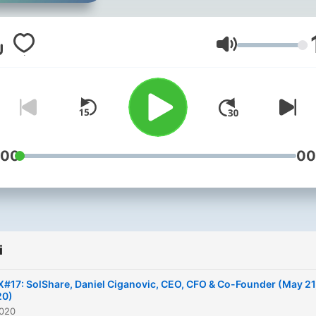
Głośność
:00
00
i
#17: SolShare, Daniel Ciganovic, CEO, CFO & Co-Founder (May 21
20)
2020