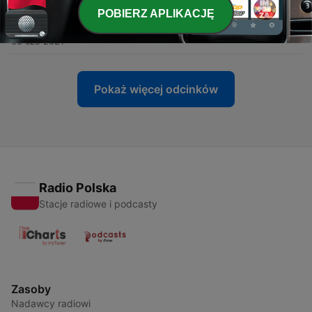
-
POBIERZ APLIKACJĘ
85
Vox2Box PLUS (85) - Momento Maioli: Nazionali
Senza Filtro
03 cze 2021
Pokaż więcej odcinków
Radio Polska
Stacje radiowe i podcasty
Zasoby
Nadawcy radiowi