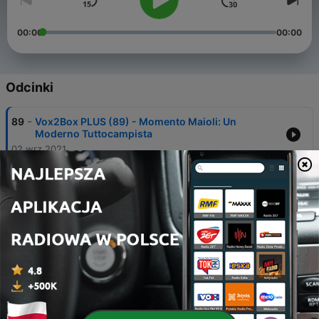
00:00
00:00
Odcinki
-
89
Vox2Box PLUS (89) - Momento Maioli: Un
Moderno Tuttocampista
02 wrz 2021
-
88
Vox2Box PLUS (88) - Angolo Tattico: Non è
Destinazione Paradiso
01 wrz 2021
-
87
Vox2Box PLUS (87) - Angolo Tattico: T. Henry 14
31 sie 2021
-
86
Vox2Box PLUS (86) - El Final de la Final ft. Carlo
Pizzigoni
13 lip 2021