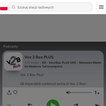
Podcasty
Vox 2 Box PLUS
V2B Media
|
89 - Vox2Box PLUS (89) - Momento Maioli:
Un Moderno Tuttocampista
Vox 2 Box Plus!
Gli imperdibili contenuti extra di Vox 2 Box!
1
x
Głośność