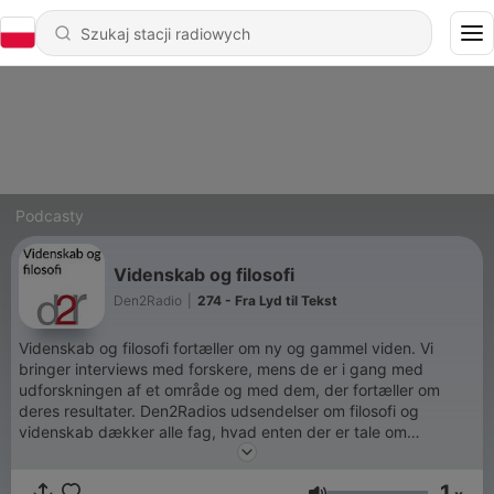
Podcasty
Videnskab og filosofi
Den2Radio
|
274 - Fra Lyd til Tekst
Videnskab og filosofi fortæller om ny og gammel viden. Vi
bringer interviews med forskere, mens de er i gang med
udforskningen af et område og med dem, der fortæller om
deres resultater. Den2Radios udsendelser om filosofi og
videnskab dækker alle fag, hvad enten der er tale om
naturvidenskab, humaniora, samfundsfag eller nogle af de
andre dicipliner.
1