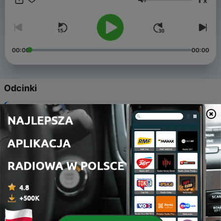
x
Głośność
00:00
00:00
Odcinki
-
274
Fra Lyd til Tekst
10 mar 2023
-
273
Kunsttimen
13 sty 2023
-
272
Samfundsord: Eliten
10 gru 2021
-
271
Samfundsord: Mobilitet
26 lis 2021