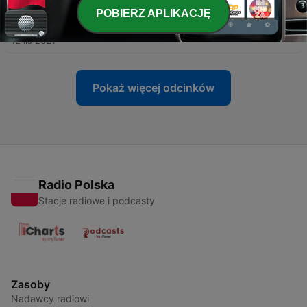
POBIERZ APLIKACJĘ
-
270
Samfundsord: Sundhed
12 lis 2021
Pokaż więcej odcinków
Radio Polska
Stacje radiowe i podcasty
Zasoby
Nadawcy radiowi