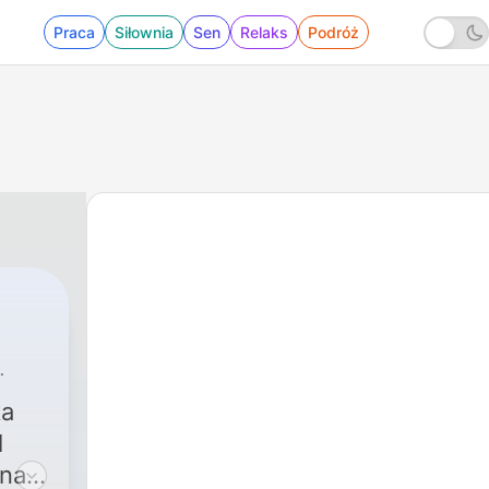
Praca
Siłownia
Sen
Relaks
Podróż
ka
l
ana