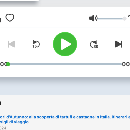
Mariani, vi raccontano l'Ital
inedita, particolare e da
visitare. Consigli di viaggio u
Głośność
e ideali per chi cerca mete
insolite e meno conosciute
:00
00
i
ri d'Autunno: alla scoperta di tartufi e castagne in Italia. Itinerari 
sigli di viaggio
2024