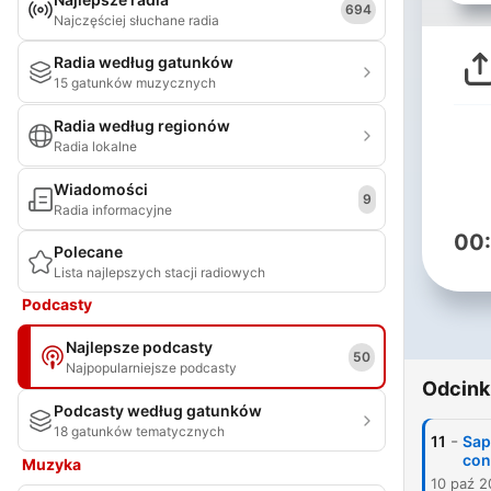
694
Najczęściej słuchane radia
Radia według gatunków
15 gatunków muzycznych
Radia według regionów
Radia lokalne
Wiadomości
9
Radia informacyjne
00
Polecane
Lista najlepszych stacji radiowych
Podcasty
Najlepsze podcasty
50
Najpopularniejsze podcasty
Odcink
Podcasty według gatunków
18 gatunków tematycznych
-
11
Sapo
con
Muzyka
10 paź 