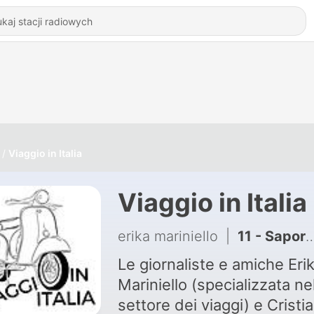
Viaggio in Italia
Viaggio in Italia
erika mariniello
|
11 - Sapori d'Autunno: alla scoperta di tartufi e castagne in Italia. Itinerari e consigli di viaggio
Le giornaliste e amiche Eri
Mariniello (specializzata ne
settore dei viaggi) e Cristi