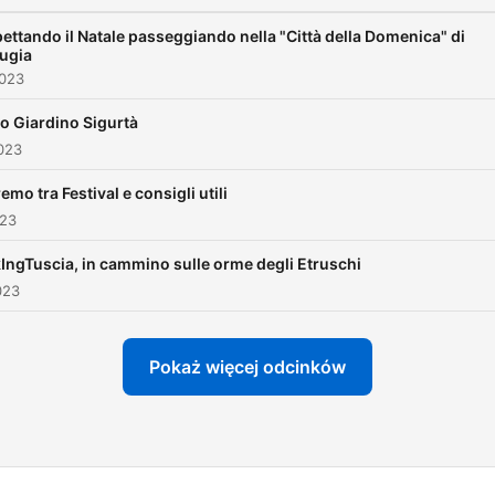
ettando il Natale passeggiando nella "Città della Domenica" di
ugia
2023
o Giardino Sigurtà
023
emo tra Festival e consigli utili
023
IngTuscia, in cammino sulle orme degli Etruschi
023
Pokaż więcej odcinków