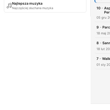
Najlepsza muzyka
-
10
Asp
Najczęściej słuchana muzyka
Per
05 gru 
-
9
Parc
18 maj 2
-
8
Sanr
18 lut 2
-
7
Walk
01 sty 2