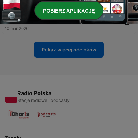
24 mar 2026
POBIERZ APLIKACJĘ
-
67
T9E5. Relaciones. ¿Públicas, Internacionales,
privadas…? Con Laura Gómez del Campo
10 mar 2026
Pokaż więcej odcinków
Radio Polska
Stacje radiowe i podcasty