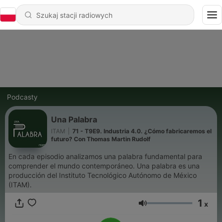
Podcasty
Una Palabra
ITAM
|
71 - T9E9. Industria 4.0. ¿Cómo fabricaremos el
futuro? Con Thomas Martin Rudolf
En cada episodio analizamos una palabra fundamental para
comprender el mundo contemporáneo. Una palabra es una
producción del Instituto Tecnológico Autónomo de México
(ITAM).
1
x
Głośność