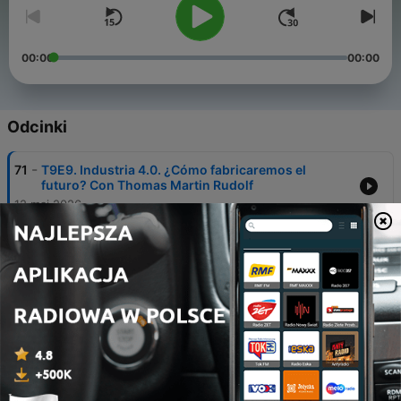
00:00
00:00
Odcinki
-
71
T9E9. Industria 4.0. ¿Cómo fabricaremos el
futuro? Con Thomas Martin Rudolf
12 maj 2026
-
70
T9E7. Multilateralismo. ¿El final de una era? Con
María José Urzúa
28 kwi 2026
-
69
T9E7. Cielo. ¿Por qué los planetas no chocan? Con
Ernesto Pérez Chavela
14 kwi 2026
-
68
T9E6. Eudemonía. ¿Cómo vivir con “buen
espíritu”? Con Roberto Zocco