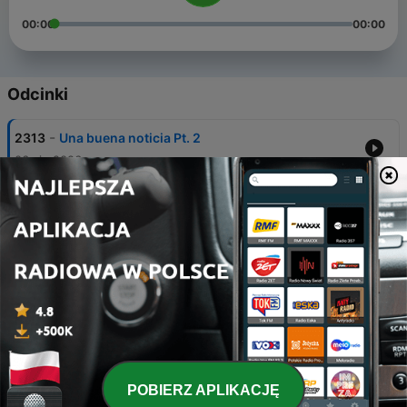
00:00
00:00
Odcinki
-
2313
Una buena noticia Pt. 2
06 sie 2026
-
2312
Medicina para el egoísmo Pt. 1
05 sie 2026
-
2311
Nos parecemos a seres irracionales
04 sie 2026
-
2310
Lo vemos por sus huellas
03 sie 2026
-
2309
En la hora más tenebrosa
POBIERZ APLIKACJĘ
02 sie 2026