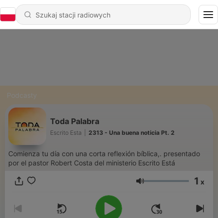
Podcasty
Toda Palabra
Escrito Esta
|
2313 - Una buena noticia Pt. 2
Comienza tu día con una corta reflexión bíblica,. presentado
por el pastor Robert Costa del ministerio Escrito Está
1
x
Głośność