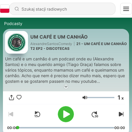
Podcasty
UM CAFÉ E UM CANHÃO
AlexandreSantosComedy
|
21 - UM CAFÉ E UM CANHÃO
T2 EP2 - DISCOTECAS
Um café e um canhão é um podcast onde eu (Alexandre
Santos) e o meu querido amigo (Tiago Graça) falamos sobre
vários tópicos, enquanto mamamos um café e queimamos um
canhão. Acho que nem é preciso dizer muito mais, espero que
gostem e se gostarem passem no meu youtube
AlexandreSantosComedy e/ou AlexandreSantosBitchez ;)
1
x
Głośność
00:00
00:00