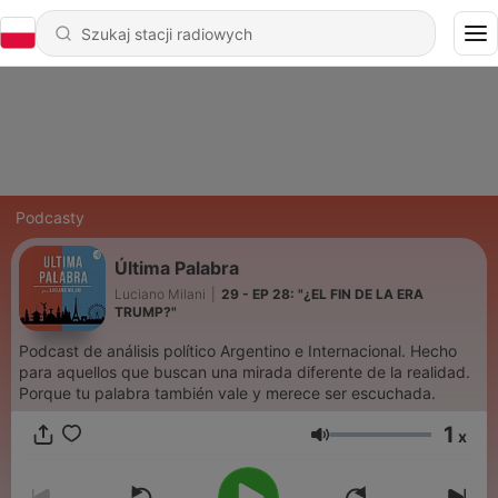
Podcasty
Última Palabra
Luciano Milani
|
29 - EP 28: "¿EL FIN DE LA ERA
TRUMP?"
Podcast de análisis político Argentino e Internacional. Hecho
para aquellos que buscan una mirada diferente de la realidad.
Porque tu palabra también vale y merece ser escuchada.
1
x
Głośność