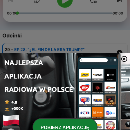
00:00
00:00
Odcinki
-
29
EP 28: "¿EL FIN DE LA ERA TRUMP?"
22 gru 2019
-
28
EP 27: “VOLVIERON”
15 gru 2019
-
27
EP 26: "HUELGA HISTÓRICA"
08 gru 2019
-
26
EP 25: “Bolivia: ¿Golpe de Estado?”
17 lis 2019
-
25
EP 24: "¿VOLVEMOS al PASADO?: ARGENTINA"
POBIERZ APLIKACJĘ