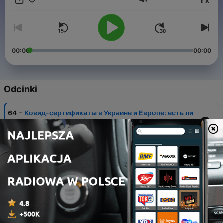
x
Głośność
00:00
00:00
Odcinki
-
64
Ковид-сертификаты в Украине и Европе: есть ли
разница и смысл?
09 lip 2021
-
63
Куда дует Sea Breeze: как проходят военные
учения Украина – НАТО
02 lip 2021
-
62
Трембита, бандура, Go_A: что ждет украинский
фольклор
25 cze 2021