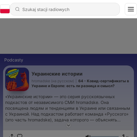
Podcasty
Украинские истории
hromadske (на русском)
|
64 - Ковид-сертификаты в
Украине и Европе: есть ли разница и смысл?
«Украинские истории» — это серия русскоязычных
подкастов от независимого СМИ hromadske. Она
посвящена людям и тенденциям в Украине или связанным
с Украиной. Над подкастом работает команда «Русского»
(это часть hromadske), задача которого — объяснять
события в стране аудитории постсоветского пространства.
1