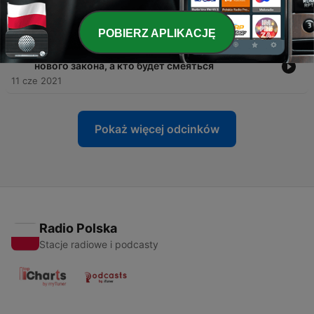
-
61
Скандалы и новые правила Евро-2020
18 cze 2021
POBIERZ APLIKACJĘ
-
60
Зеленский VS олигархи: кто пострадает от
нового закона, а кто будет смеяться
11 cze 2021
Pokaż więcej odcinków
Radio Polska
Stacje radiowe i podcasty