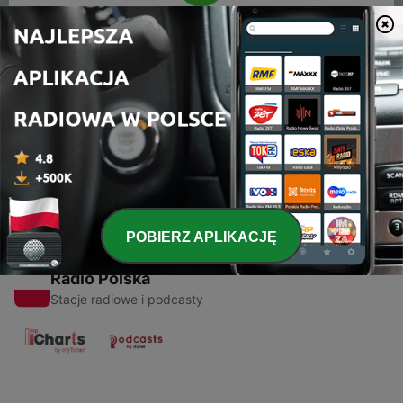
00:00
00:00
Odcinki
-
1
Apa sihh UKM RnB itu?? + Sesi QnA
09 lis 2020
POBIERZ APLIKACJĘ
Radio Polska
Stacje radiowe i podcasty