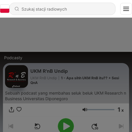
Podcasty
UKM R'nB Undip
UKM RnB Undip
|
1 - Apa sihh UKM RnB itu?? + Sesi
QnA
Sebuah podcast yang membahas seluk beluk UKM Research n
Business Universitas Diponegoro
1
x
Głośność