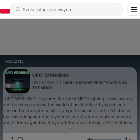
Podcasty
UFO WARNING
UFO WARNING
|
1499 - UKRAINE RPORTS UFO'S ON
THE MOON!
"UFO WARNING" explores the latest UFO sightings, disclosures,
and breaking news in the world of unidentified flying objects.
Tune in for in-depth analysis, expert opinions, and UFO stories
that dive deep into the mysteries of extraterrestrial encounters
and hidden agendas. Stay updated on all things UFO-related with
engaging episodes that challenge conventional thinking. Perfect
for UFO enthusiasts and truth-seekers alike! You can also find me
1