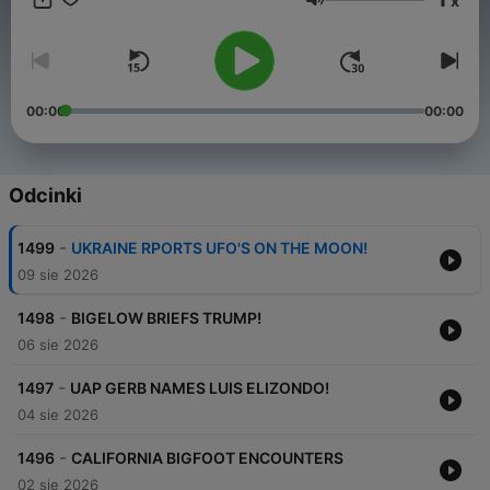
x
on:
Głośność
https://www.youtube.com/channel/UC0bpX_jHuBrgHUoml_69LEQ
https://ko-fi.com/ufowarning @warning_ufo
00:00
00:00
Odcinki
-
1499
UKRAINE RPORTS UFO'S ON THE MOON!
09 sie 2026
-
1498
BIGELOW BRIEFS TRUMP!
06 sie 2026
-
1497
UAP GERB NAMES LUIS ELIZONDO!
04 sie 2026
-
1496
CALIFORNIA BIGFOOT ENCOUNTERS
02 sie 2026