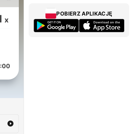
вас
POBIERZ APLIKACJĘ
1
x
:00