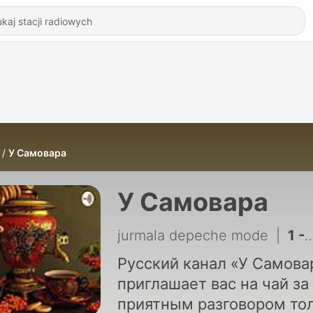
У Самовара
У Самовара
jurmala depeche mode
|
1 - У Самовара (Trailer)
Русский канал «У Самова
приглашает вас на чай за
приятным разговором то