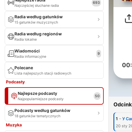
693
Najczęściej słuchane radia
Radia według gatunków
15 gatunków muzycznych
Radia według regionów
Radia lokalne
Wiadomości
9
Radia informacyjne
00
Polecane
Lista najlepszych stacji radiowych
Podcasty
Najlepsze podcasty
50
Najpopularniejsze podcasty
Odcink
Podcasty według gatunków
18 gatunków tematycznych
-
1
У Са
Muzyka
20 sty 2