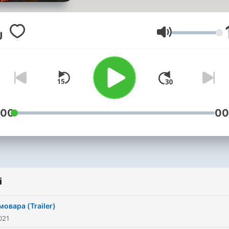
о хорошем.
Присоединяйтесь! Ждём 
новые друзья.
Głośność
:00
00
i
мовара (Trailer)
021