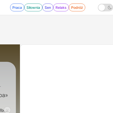
Praca
Siłownia
Sen
Relaks
Podróż
ра»
лько