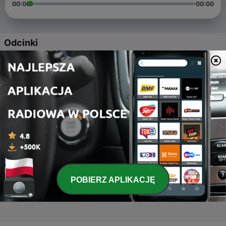
00:00
00:00
Odcinki
-
4
EP03.- RICARDO LUNA: LIDERAZGO DESDE EL SER
27 maj 2020
-
3
EP 02.- ¿QUÉ SUCEDE CON EL COACHING
COERCITIVO?
12 maj 2020
-
2
EP 01.- BENDITO VIRUS
27 kwi 2020
-
1
EP 00.- ¡EMPECEMOS!
POBIERZ APLIKACJĘ
17 kwi 2020