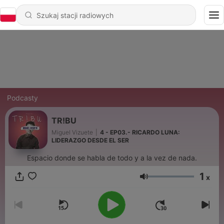
Podcasty
TR!BU
Miguel Vizuete
|
4 - EP03.- RICARDO LUNA:
LIDERAZGO DESDE EL SER
Espacio donde se habla de todo y a la vez de nada.
1
x
Głośność