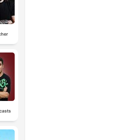
cher
casts