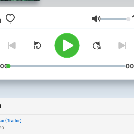
Głośność
:00
00
i
ce (Trailer)
020