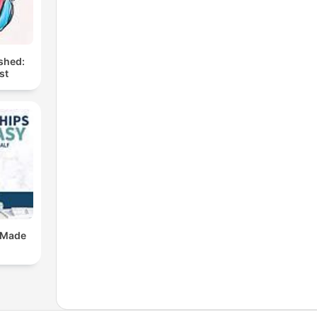
shed:
st
 Made