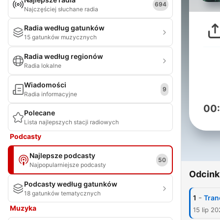
694
Najczęściej słuchane radia
Radia według gatunków
15 gatunków muzycznych
Radia według regionów
Radia lokalne
Wiadomości
9
Radia informacyjne
00
Polecane
Lista najlepszych stacji radiowych
Podcasty
Najlepsze podcasty
50
Najpopularniejsze podcasty
Odcink
Podcasty według gatunków
18 gatunków tematycznych
-
1
Tran
Muzyka
15 lip 2