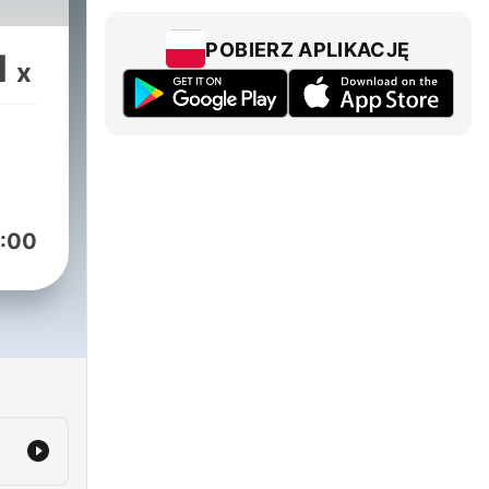
POBIERZ APLIKACJĘ
1
x
:00