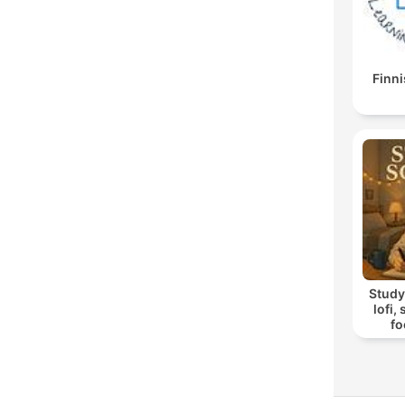
Finni
Study
lofi,
fo