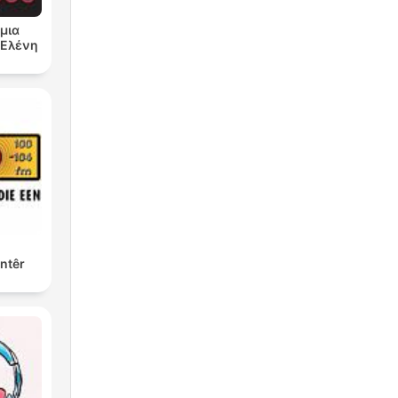
μια
ν Ελένη
ntêr