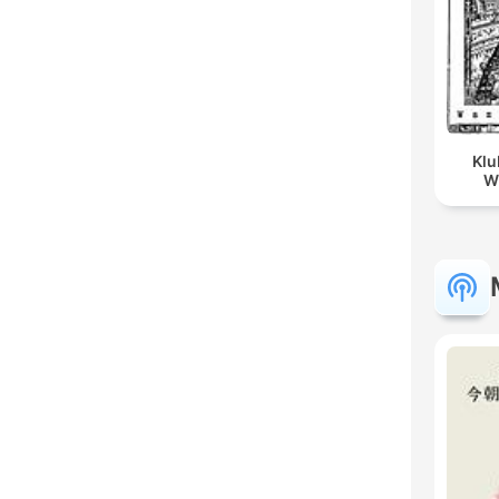
Klu
W