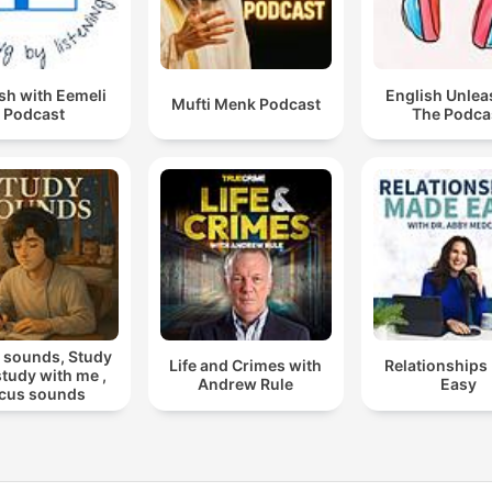
sh with Eemeli
English Unlea
Mufti Menk Podcast
Podcast
The Podca
 sounds, Study
Life and Crimes with
Relationships
 study with me ,
Andrew Rule
Easy
cus sounds