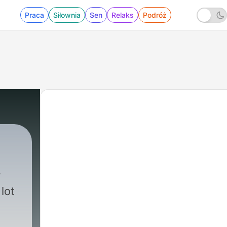
Praca
Siłownia
Sen
Relaks
Podróż
lot