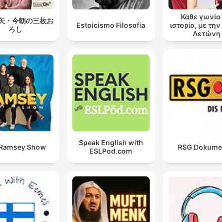
Κάθε γωνία 
矢・今朝の三枚お
Estoicismo Filosofia
ιστορία, με τη
ろし
Λετώνη
Speak English with
 Ramsey Show
RSG Dokume
ESLPod.com