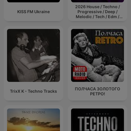
2026 House / Techno /
KISS FM Ukraine
Progressive / Deep /
Melodic / Tech / Edm /
Afro / ibiza DJ Mix / Set /
Podcast / Electronic
Dance Musi
ПОЛЧАСА ЗОЛОТОГО
TrixX K - Techno Tracks
РЕТРО!