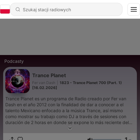
Podcasty
Trance Planet
Fer van Dash
|
1823 - Trance Planet 700 (Part. 1)
[16.02.2026]
Trance Planet es un programa de Radio creado por Fer van
Dash en el año 2012 con la finalidad de dar a conocer a el
talento Mexicano enfocado a la música Trance, así mismo
como mostrar su trabajo como DJ a través de sesiones con
duración de 2 horas en donde se expone lo más reciente del
genero con las producciones de grandes exponentes
Internacionales. El programa empezó a emitirse a través de
1