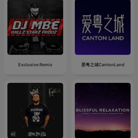
Exclusive Remix
爱粤之城CantonLand