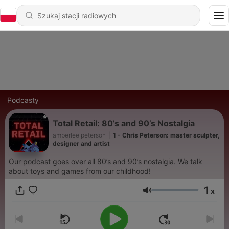
Podcasty
Total Retail: 80’s and 90’s Nostalgia
amberlee peterson
|
1 - Chris Peterson: master sculpter,
designer and artist
Our podcast goes over all 80’s and 90’s nostalgia. We talk
about toys and games from our childhood!
1
x
Głośność