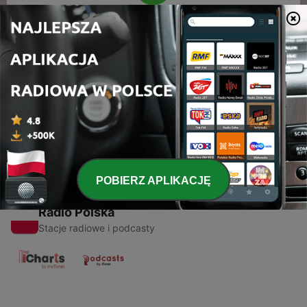
00:00
00:00
Odcinki
-
1
Chris Peterson: master sculpter, designer and artist
29 mar 2021
POBIERZ APLIKACJĘ
Radio Polska
Stacje radiowe i podcasty