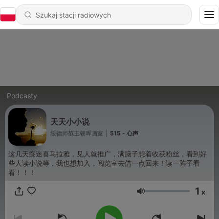
Podcasty
天天小小说
绥德师范王朝晖画室
|
515 - 心声
这几天痴迷喜马拉雅，见人就推广，满脑子想着收获粉丝，看到好
些人读小说等，我也想加入，阅览室去借一点回来！读一阵子看
看！！！
1
x
Głośność