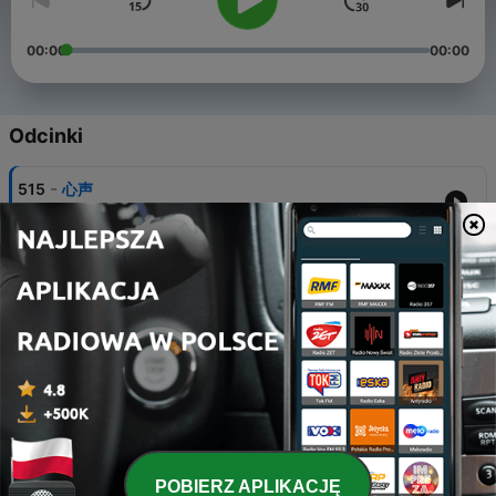
00:00
00:00
Odcinki
-
515
心声
19 lis 2014
-
514
幸福是个哑巴
19 lis 2014
-
513
谁是最不幸福的人
25 lis 2014
-
512
政客的话 怎么能相信呢
19 lis 2014
-
511
邻家女孩
POBIERZ APLIKACJĘ