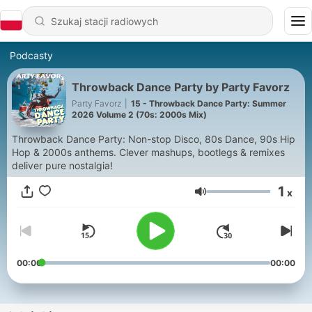
Podcasty
Throwback Dance Party by Party Favorz
Party Favorz
|
15 - Throwback Dance Party: Summer
2026 Volume 2 (70s: 2000s Mix)
Throwback Dance Party: Non-stop Disco, 80s Dance, 90s Hip
Hop & 2000s anthems. Clever mashups, bootlegs & remixes
deliver pure nostalgia!
1
x
Głośność
00:00
00:00