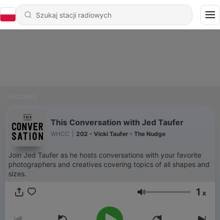
Podcasty
This Conversation with Jed Taufer
WHCC
|
202 - Vicki Taufer - The Nudge
Join Jed Taufer as he hosts conversations with your favorite
photographers and creatives covering topics of all shapes and
sizes.
1
x
Głośność