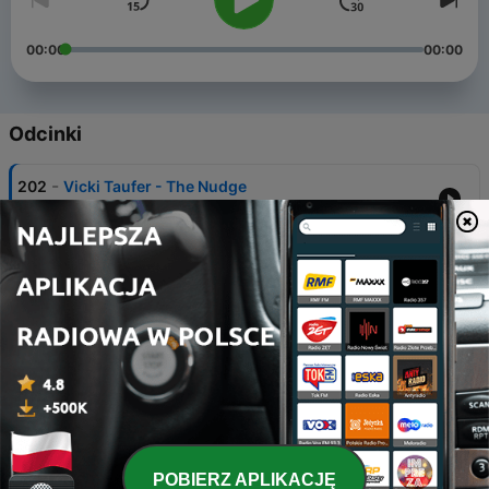
00:00
00:00
Odcinki
-
202
Vicki Taufer - The Nudge
04 paź 2021
-
201
Jaimy Ellis - The Deeper Side
27 wrz 2021
-
200
Anj Olson - Reconfigure
20 wrz 2021
-
199
Kristina Guerrero - Cards Cards Cards
13 wrz 2021
-
198
Laretta Houston - The Moment
POBIERZ APLIKACJĘ