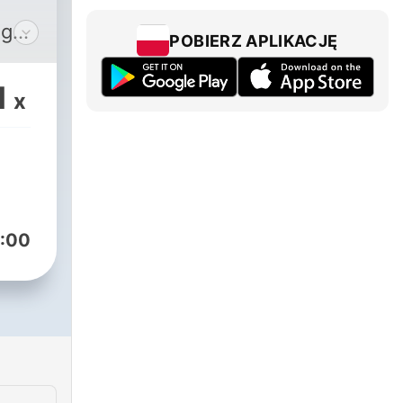
ogę,
POBIERZ APLIKACJĘ
ać
1
x
s
/podcast/thinkdada-
:00