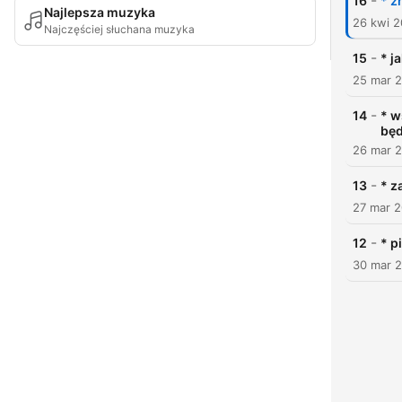
-
16
* z
Najlepsza muzyka
26 kwi 
Najczęściej słuchana muzyka
-
15
* j
25 mar 
-
14
* w
będ
26 mar 
-
13
* z
27 mar 
-
12
* p
30 mar 