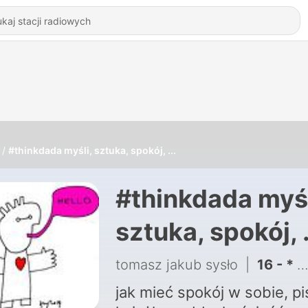
#thinkdada myśli, sztuka, spokój, ...
#thinkdada myśl
sztuka, spokój, .
tomasz jakub sysło
|
16 - * znowu zaczynam nagrywać. trzeba mówić do ludzi [podcast 016]
jak mieć spokój w sobie, pi