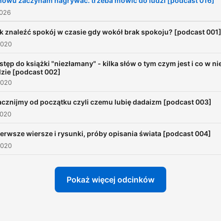
nowu zaczynam nagrywać. trzeba mówić do ludzi [podcast 016]
2026
ak znaleźć spokój w czasie gdy wokół brak spokoju? [podcast 001
2020
stęp do książki "niezłamany" - kilka słów o tym czym jest i co w ni
zie [podcast 002]
2020
acznijmy od początku czyli czemu lubię dadaizm [podcast 003]
2020
ierwsze wiersze i rysunki, próby opisania świata [podcast 004]
2020
Pokaż więcej odcinków