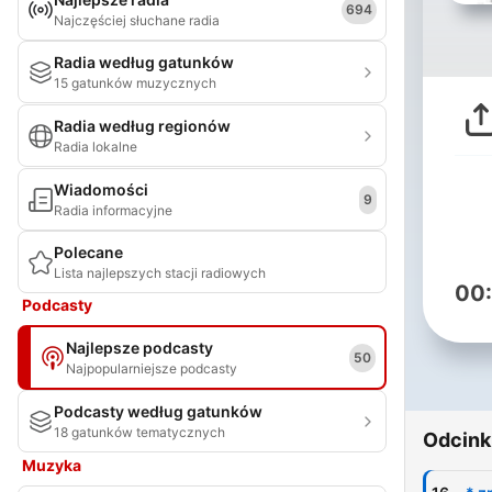
694
Najczęściej słuchane radia
Radia według gatunków
15 gatunków muzycznych
Radia według regionów
Radia lokalne
Wiadomości
9
Radia informacyjne
Polecane
Lista najlepszych stacji radiowych
00
Podcasty
Najlepsze podcasty
50
Najpopularniejsze podcasty
Podcasty według gatunków
18 gatunków tematycznych
Odcink
Muzyka