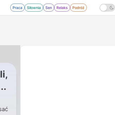
Praca
Siłownia
Sen
Relaks
Podróż
i,
..
sać