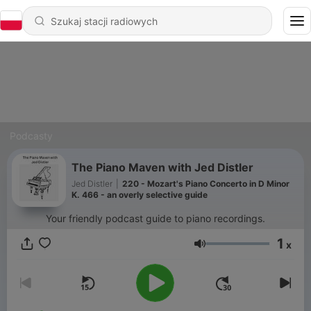
Podcasty
The Piano Maven with Jed Distler
Jed Distler
|
220 - Mozart's Piano Concerto in D Minor
K. 466 - an overly selective guide
Your friendly podcast guide to piano recordings.
1
x
Głośność