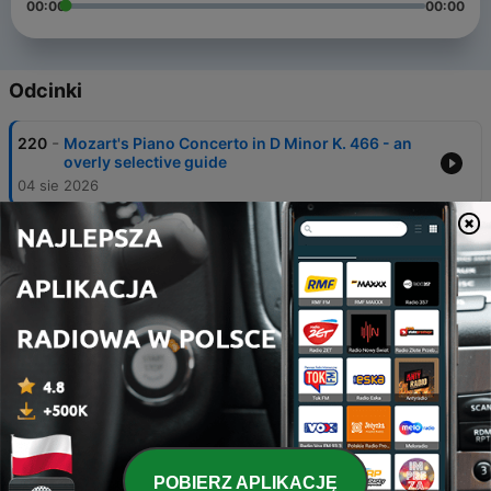
00:00
00:00
Odcinki
-
220
Mozart's Piano Concerto in D Minor K. 466 - an
overly selective guide
04 sie 2026
-
219
Francesco Piemontesi's Stellar Liszt Sonata &
Etudes
27 lip 2026
-
218
Chopin's Introduction & Rondo Op. 16 on Disc
20 lip 2026
-
217
Hans Otte's The Book of Sounds
13 lip 2026
-
216
Maximianno Cobra: Slower than slow, and even
slower!
POBIERZ APLIKACJĘ