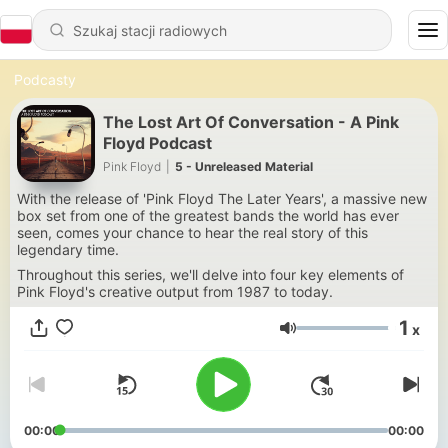
Podcasty
The Lost Art Of Conversation - A Pink
Floyd Podcast
Pink Floyd
|
5 - Unreleased Material
With the release of 'Pink Floyd The Later Years', a massive new
box set from one of the greatest bands the world has ever
seen, comes your chance to hear the real story of this
legendary time.
Throughout this series, we'll delve into four key elements of
Pink Floyd's creative output from 1987 to today.
1
x
Głośność
00:00
00:00