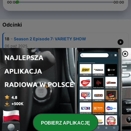
00:00
00:00
Odcinki
-
18
Season 2 Episode 7: VARIETY SHOW
06 paź 2025
-
17
The Chopin Podcast Preview
05 wrz 2024
-
16
Season 2 Episode 6: CONCERTOS
23 wrz 2025
-
15
Season 2 Episode 5: SONATAS
25 sie 2025
-
14
Season 2 Episode 4: POLONAISES
05 lip 2025
POBIERZ APLIKACJĘ