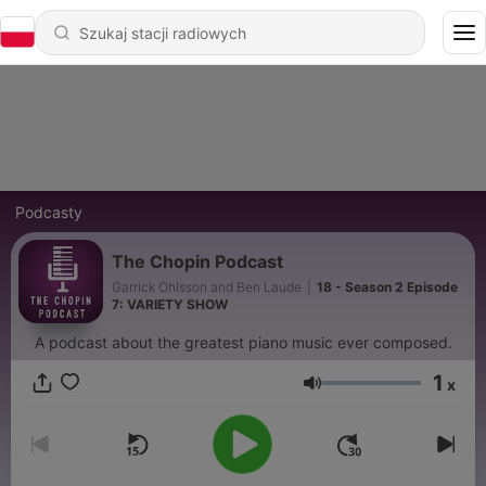
Podcasty
The Chopin Podcast
Garrick Ohlsson and Ben Laude
|
18 - Season 2 Episode
7: VARIETY SHOW
A podcast about the greatest piano music ever composed.
1
x
Głośność